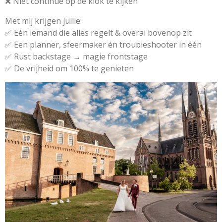
❌ Niet continue op de klok te kijken
Met mij krijgen jullie:
✅ Eén iemand die alles regelt & overal bovenop zit
✅ Een planner, sfeermaker én troubleshooter in één
✅ Rust backstage → magie frontstage
✅ De vrijheid om 100% te genieten