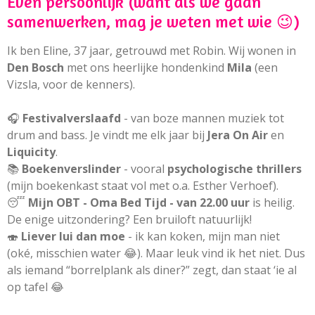
Even persoonlijk (want als we gaan
samenwerken, mag je weten met wie 😉)
Ik ben Eline, 37 jaar, getrouwd met Robin. Wij wonen in
Den Bosch
met ons heerlijke hondenkind
Mila
(een
Vizsla, voor de kenners).
🎧
Festivalverslaafd
- van boze mannen muziek tot
drum and bass. Je vindt me elk jaar bij
Jera On Air
en
Liquicity
.
📚
Boekenverslinder
- vooral
psychologische thrillers
(mijn boekenkast staat vol met o.a. Esther Verhoef).
😴
Mijn
OBT - Oma Bed Tijd - van 22.00 uur
is heilig.
De enige uitzondering? Een bruiloft natuurlijk!
🍣
Liever lui dan moe
- ik kan koken, mijn man niet
(oké, misschien water 😂). Maar leuk vind ik het niet. Dus
als iemand “borrelplank als diner?” zegt, dan staat ‘ie al
op tafel 😂