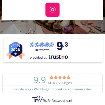
I
n
s
t
a
9
,3
g
r
28 reviews
a
provided by
m