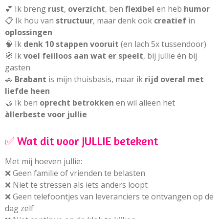
💕 Ik breng
rust
,
overzicht
, ben
flexibel
en heb
humor
📋 Ik hou van
structuur
, maar denk ook
creatief
in
oplossingen
🧠 Ik
denk 10 stappen vooruit
(en lach 5x tussendoor)
🧭 Ik
voel feilloos aan wat er speelt
, bij jullie én bij
gasten
🚗
Brabant
is mijn thuisbasis, maar ik
rijd overal met
liefde heen
🤝 Ik ben
oprecht betrokken
en wil alleen het
àllerbeste voor jullie
✅ Wat dit voor JULLIE betekent
Met mij hoeven jullie:
❌ Geen familie of vrienden te belasten
❌ Niet te stressen als iets anders loopt
❌ Geen telefoontjes van leveranciers te ontvangen op de
dag zelf