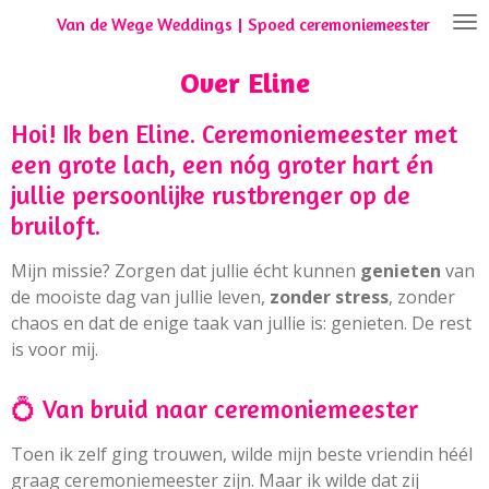
Van de Wege Weddings | Spoed ceremoniemeester
Ga
direct
naar
Over Eline
de
hoofdinhoud
Hoi! Ik ben Eline. Ceremoniemeester met
een grote lach, een nóg groter hart én
jullie persoonlijke rustbrenger op de
bruiloft.
Mijn missie? Zorgen dat jullie écht kunnen
genieten
van
de mooiste dag van jullie leven,
zonder stress
, zonder
chaos en dat de enige taak van jullie is: genieten. De rest
is voor mij.
💍 Van bruid naar ceremoniemeester
Toen ik zelf ging trouwen, wilde mijn beste vriendin héél
graag ceremoniemeester zijn. Maar ik wilde dat zij