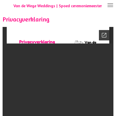
Van de Wege Weddings | Spoed ceremoniemeester
Ga
direct
naar
Privacyverklaring
de
hoofdinhoud